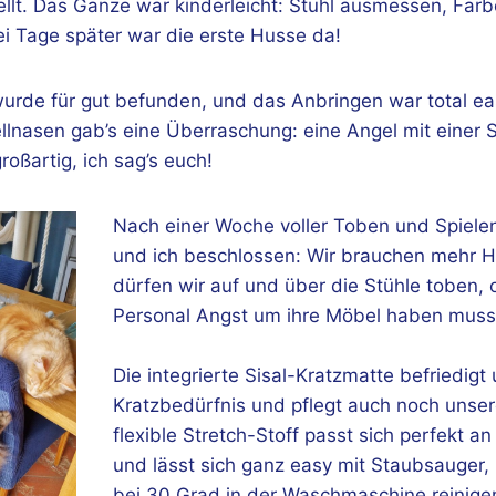
llt. Das Ganze war kinderleicht: Stuhl ausmessen, Far
i Tage später war die erste Husse da!
urde für gut befunden, und das Anbringen war total e
ellnasen gab’s eine Überraschung: eine Angel mit einer
roßartig, ich sag’s euch!
Nach einer Woche voller Toben und Spiel
und ich beschlossen: Wir brauchen mehr H
dürfen wir auf und über die Stühle toben,
Personal Angst um ihre Möbel haben muss
Die integrierte Sisal-Kratzmatte befriedigt
Kratzbedürfnis und pflegt auch noch unser
flexible Stretch-Stoff passt sich perfekt an
und lässt sich ganz easy mit Staubsauger, 
bei 30 Grad in der Waschmaschine reinige