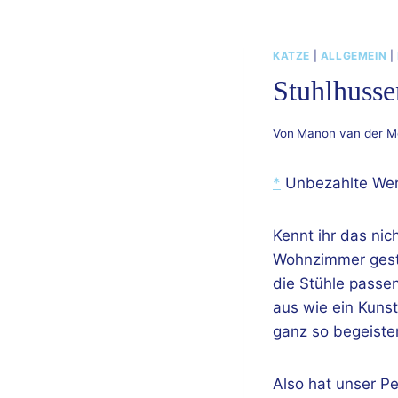
KATZE
|
ALLGEMEIN
|
Stuhlhusse
Von
Manon van der M
*
Unbezahlte We
Kennt ihr das ni
Wohnzimmer gestü
die Stühle passen
aus wie ein Kunst
ganz so begeister
Also hat unser P