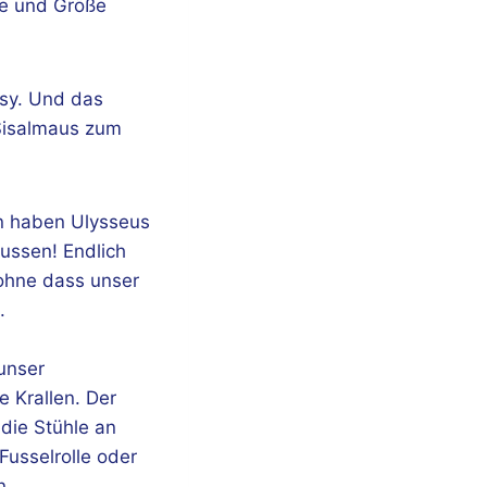
be und Größe
asy. Und das
 Sisalmaus zum
en haben Ulysseus
ussen! Endlich
 ohne dass unser
.
 unser
e Krallen. Der
 die Stühle an
Fusselrolle oder
n.