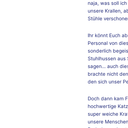
naja, was soll ic
unsere Krallen, a
Stühle verschonen
Ihr könnt Euch ab
Personal von dies
sonderlich begei
Stuhlhussen aus S
sagen… auch diese
brachte nicht den
den sich unser P
Doch dann kam Fel
hochwertige Katze
super weiche Kra
unsere Menschen k