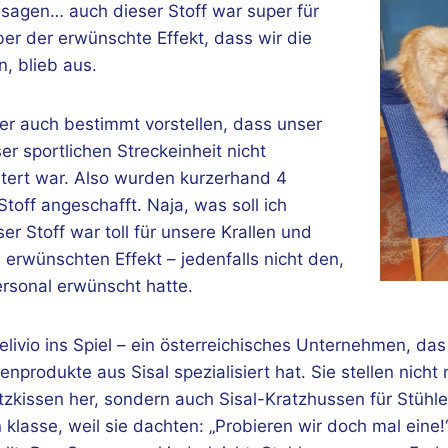
h sagen… auch dieser Stoff war super für
ber der erwünschte Effekt, dass wir die
, blieb aus.
er auch bestimmt vorstellen, dass unser
er sportlichen Streckeinheit nicht
stert war. Also wurden kurzerhand 4
toff angeschafft. Naja, was soll ich
r Stoff war toll für unsere Krallen und
 erwünschten Effekt – jedenfalls nicht den,
ersonal erwünscht hatte.
ivio ins Spiel – ein österreichisches Unternehmen, das
nprodukte aus Sisal spezialisiert hat. Sie stellen nich
tzkissen her, sondern auch Sisal-Kratzhussen für Stühl
lasse, weil sie dachten: „Probieren wir doch mal eine!