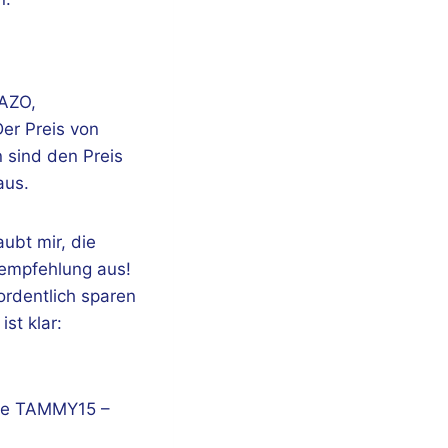
 AZO,
er Preis von
n sind den Preis
aus.
ubt mir, die
fempfehlung aus!
ordentlich sparen
st klar:
Code TAMMY15 –