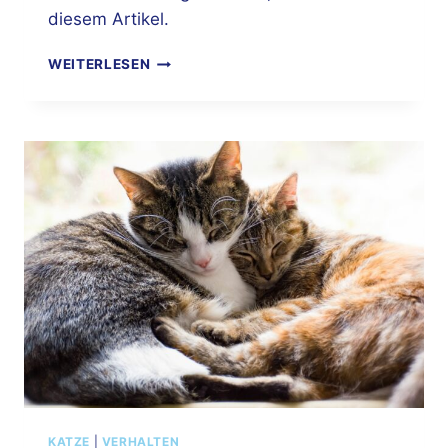
diesem Artikel.
„ICH
WEITERLESEN
WAR
DAS
NICHT!“
–
WARUM
DEINE
KATZE
DEINE
WOHNUNG
UM
DEKORIERT
KATZE
|
VERHALTEN