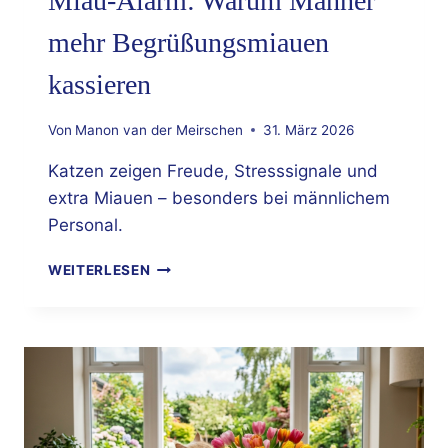
Miau-Alarm: Warum Männer
mehr Begrüßungsmiauen
kassieren
Von
Manon van der Meirschen
31. März 2026
Katzen zeigen Freude, Stresssignale und
extra Miauen – besonders bei männlichem
Personal.
MIAU-
WEITERLESEN
ALARM:
WARUM
MÄNNER
MEHR
BEGRÜSSUNGSMIAUEN K
ASSIEREN