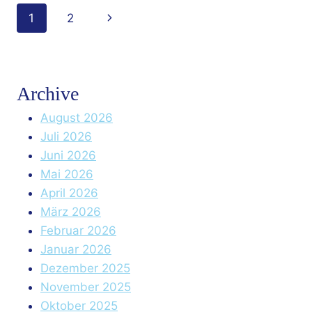
–
Seitennavigation
Nächste
1
2
6
TIPPS
Seite
FÜR
MEHR
HARMONIE
Archive
UND
VERTRAUEN
August 2026
ZWISCHEN
Juli 2026
DEINEN
KATZEN
Juni 2026
Mai 2026
April 2026
März 2026
Februar 2026
Januar 2026
Dezember 2025
November 2025
Oktober 2025