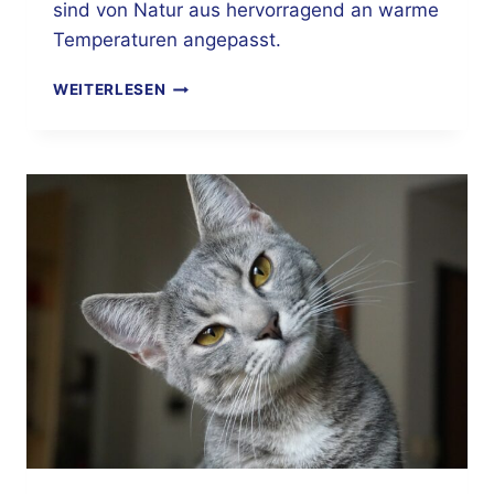
sind von Natur aus hervorragend an warme
Temperaturen angepasst.
DIE
WEITERLESEN
THERMONEUTRALE
ZONE
BEI
KATZEN
–
WARUM
WARME
TEMPERATUREN
MEIST
GUT
VERTRAGEN
WERDEN