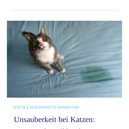
SCHNURREN
DER
KATZE
–
EIN
KLEINES
WUNDER
KATZE
|
GESUNDHEIT
|
VERHALTEN
Unsauberkeit bei Katzen: