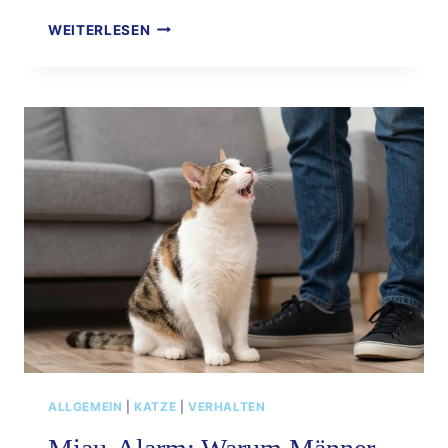
„PFOTEN-
WEITERLESEN
POWER:
WOZU
HABEN
KATZEN
IHRE
PFOTEN“
ALLGEMEIN
|
KATZE
|
VERHALTEN