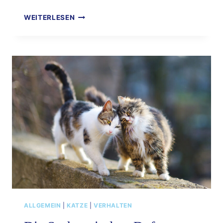
TULPEN
WEITERLESEN
IM
WOHNZIMMER:
FRÜHLINGSDEKO
MIT
GEFÄHRLICHER
SCHATTENSEITE
ALLGEMEIN
|
KATZE
|
VERHALTEN