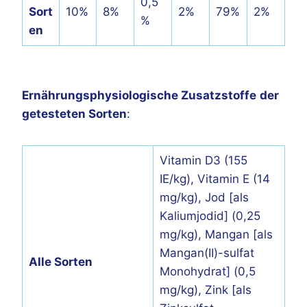
0,5
Sort
10%
8%
2%
79%
2%
%
en
Ernährungsphysiologische Zusatzstoffe
der
getesteten Sorten
:
Vitamin D3 (155
IE/kg), Vitamin E (14
mg/kg), Jod [als
Kaliumjodid] (0,25
mg/kg), Mangan [als
Mangan(II)-sulfat
Alle Sorten
Monohydrat] (0,5
mg/kg), Zink [als