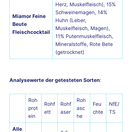
Herz, Muskelfleisch), 15%
Schweinemagen, 14%
Miamor Feine
Huhn (Leber,
Beute
Muskelfleisch, Magen),
Fleischcocktail
11% Putenmuskelfleisch,
Mineralstoffe, Rote Bete
(getrocknet)
Analysewerte
der getesteten Sorten
:
Roh
Roh
Rohf
Rohf
Feu
NfE/
prot
asc
ett
aser
chte
TS
ein
he
Alle