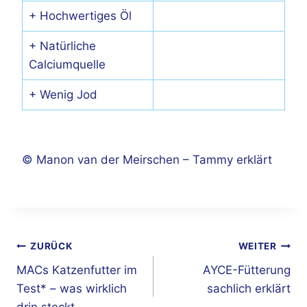
+ Hochwertiges Öl
+ Natürliche
Calciumquelle
+ Wenig Jod
© Manon van der Meirschen – Tammy erklärt
Beitragsnavigation
ZURÜCK
WEITER
MACs Katzenfutter im
AYCE-Fütterung
Test* – was wirklich
sachlich erklärt
drin steckt