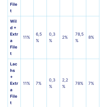
File
t
Wil
d +
Extr
6,5
0,3
78,5
11%
2%
8%
a
%
%
%
File
t
Lac
hs
+
0,3
2,2
Extr
11%
7%
78%
7%
%
%
a
File
t