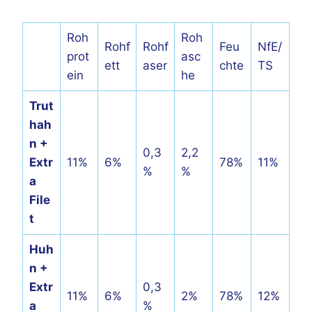
Roh
Roh
Rohf
Rohf
Feu
NfE/
prot
asc
ett
aser
chte
TS
ein
he
Trut
hah
n +
0,3
2,2
Extr
11%
6%
78%
11%
%
%
a
File
t
Huh
n +
Extr
0,3
11%
6%
2%
78%
12%
a
%