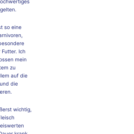
 hochwertiges
 gelten.
st so eine
arnivoren,
 besondere
Futter. Ich
lossen mein
tem zu
llem auf die
und die
eren.
ßerst wichtig,
leisch
eiswerten
 Dauer krank