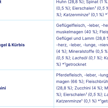
t
Huhn (28,8 %); Spinat (1 %)
(0,5 %); Eierschalen
¹ (0,5 
%); Katzenminze
¹ (0,1 %) 
Geflügelfleisch, -leber, -he
muskelmagen (40 %); Flei
Geflügel und Lamm (28,8 
gel & Kürbis
-herz, -leber, -lunge, -nier
(4 %); Mineralstoffe (0,5 %
(0,5 %); Lachsöl (0,1 %); 
%) *¹getrocknet
Pferdefleisch, -leber, -lung
magen (66 %); Fleischbrü
ini
(28,8 %); Zucchini (4 %); M
%); Eierschalen
¹ (0,5 %); L
Katzenminze
¹ (0,1 %) *¹ge