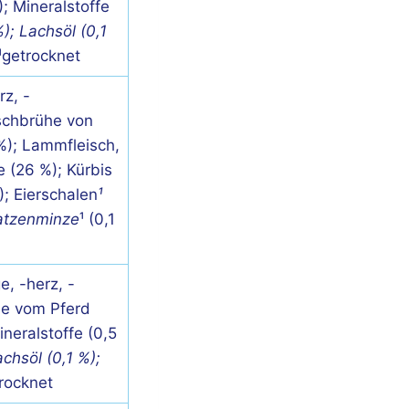
; Mineralstoffe
%); Lachsöl (0,1
*¹getrocknet
rz, -
schbrühe von
%); Lammfleisch,
e (26 %); Kürbis
); Eierschalen
¹
Katzenminze
¹ (0,1
e, -herz, -
he vom Pferd
ineralstoffe (0,5
achsöl (0,1 %);
trocknet