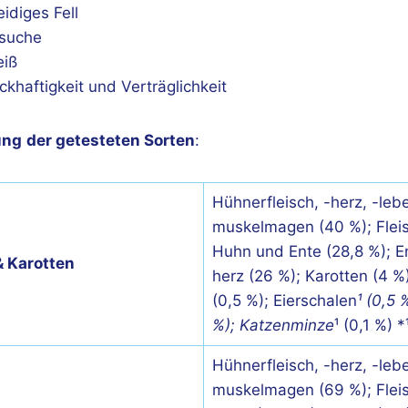
eidiges Fell
rsuche
eiß
khaftigkeit und Verträglichkeit
ung
der getesteten Sorten
:
Hühnerfleisch, -herz, -lebe
muskelmagen (40 %); Flei
Huhn und Ente (28,8 %); En
& Karotten
herz (26 %); Karotten (4 %)
(0,5 %); Eierschalen
¹ (0,5 
%); Katzenminze
¹ (0,1 %) 
Hühnerfleisch, -herz, -lebe
muskelmagen (69 %); Flei