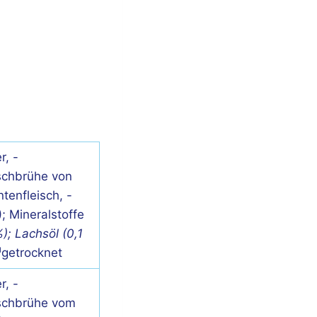
r, -
schbrühe von
tenfleisch, -
; Mineralstoffe
%); Lachsöl (0,1
*¹getrocknet
r, -
schbrühe vom