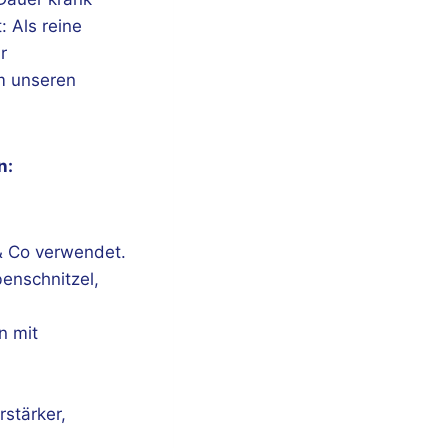
: Als reine
r
m unseren
n:
 & Co verwendet.
enschnitzel,
n mit
stärker,