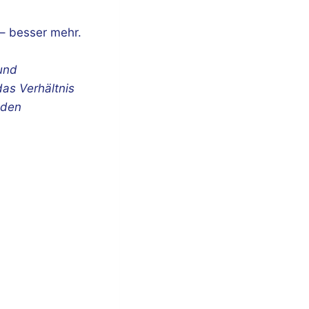
 – besser mehr.
und
as Verhältnis
nden