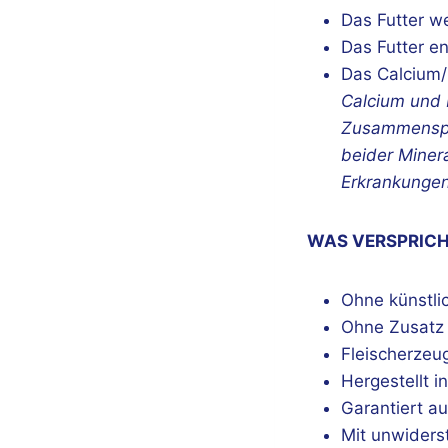
Das Futter we
Das Futter e
Das Calcium/P
Calcium und 
Zusammenspie
beider Miner
Erkrankunge
WAS VERSPRICH
Ohne künstli
Ohne Zusatz 
Fleischerzeu
Hergestellt i
Garantiert a
Mit unwiders